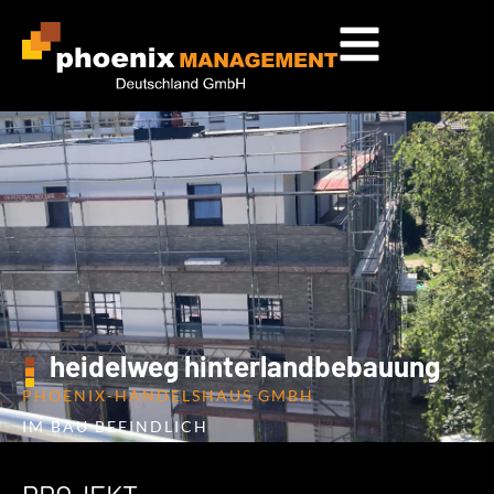
heidelweg hinterlandbebauung
PHOENIX-HANDELSHAUS GMBH
IM BAU BEFINDLICH