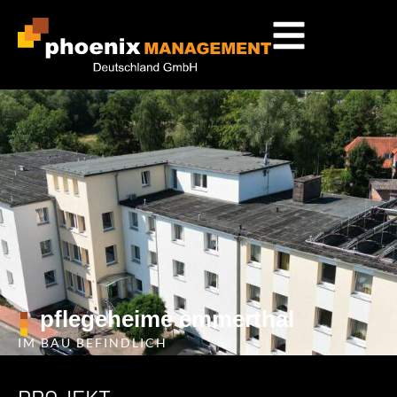
pflegeheime emmerthal
IM BAU BEFINDLICH