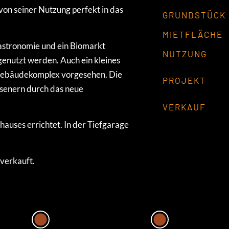
on seiner Nutzung perfekt in das
GRUNDSTÜCK
MIETFLÄCHE
astronomie und ein Biomarkt
NUTZUNG
enutzt werden. Auch ein kleines
 Gebäudekomplex vorgesehen. Die
PROJEKT
ssenern durch das neue
VERKAUF
uses errichtet. In der Tiefgarage
verkauft.