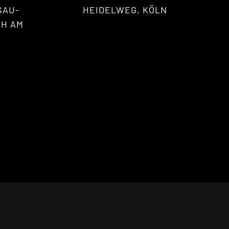
SAU-
HEIDELWEG, KÖLN
 AM R